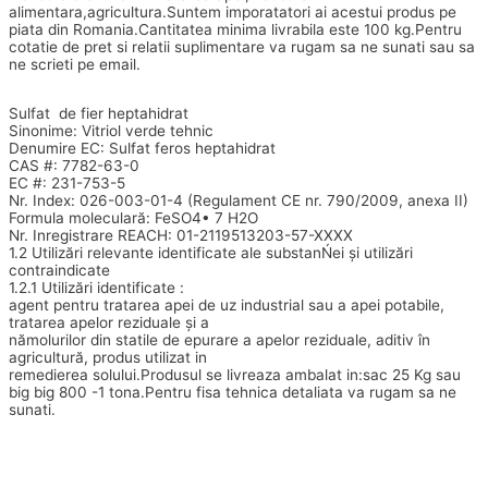
alimentara,agricultura.Suntem imporatatori ai acestui produs pe
piata din Romania.Cantitatea minima livrabila este 100 kg.Pentru
cotatie de pret si relatii suplimentare va rugam sa ne sunati sau sa
ne scrieti pe email.
Sulfat de fier heptahidrat
Sinonime: Vitriol verde tehnic
Denumire EC: Sulfat feros heptahidrat
CAS #: 7782-63-0
EC #: 231-753-5
Nr. Index: 026-003-01-4 (Regulament CE nr. 790/2009, anexa II)
Formula moleculară: FeSO4• 7 H2O
Nr. Inregistrare REACH: 01-2119513203-57-XXXX
1.2 Utilizări relevante identificate ale substanŃei şi utilizări
contraindicate
1.2.1 Utilizări identificate :
agent pentru tratarea apei de uz industrial sau a apei potabile,
tratarea apelor reziduale şi a
nămolurilor din statile de epurare a apelor reziduale, aditiv în
agricultură, produs utilizat in
remedierea solului.Produsul se livreaza ambalat in:sac 25 Kg sau
big big 800 -1 tona.Pentru fisa tehnica detaliata va rugam sa ne
sunati.