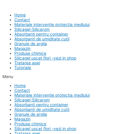
Skip
Main
to
Menu
content
Home
Contact
Materiale interventie protectia mediului
Silicagel-Silicarom
Absorbanti pentru container
Absorbanti de umiditate cutii
Granule de argila
Magazin
Produse chimice
Silicagel uscat flori -vezi in shop
Tratarea apei
Tutoriale
Menu
Home
Contact
Materiale interventie protectia mediului
Silicagel-Silicarom
Absorbanti pentru container
Absorbanti de umiditate cutii
Granule de argila
Magazin
Produse chimice
Silicagel uscat flori -vezi in shop
Tratarea apei